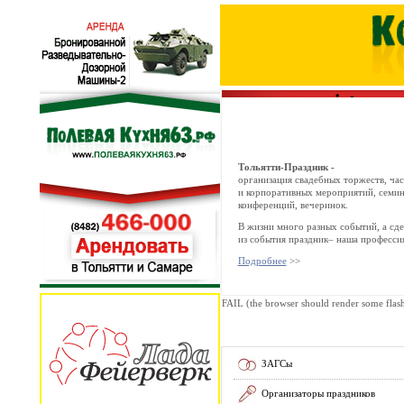
Тольятти-Праздник -
организация свадебных торжеств, ча
и корпоративных мероприятий, семин
конференций, вечеринок.
В жизни много разных событий, а сде
из события праздник– наша профессия
Подробнее
>>
FAIL (the browser should render some flash 
ЗАГСы
Организаторы праздников