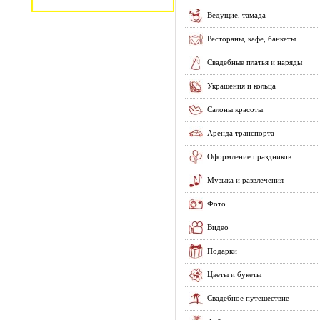
Ведущие, тамада
Рестораны, кафе, банкеты
Свадебные платья и наряды
Украшения и кольца
Салоны красоты
Аренда транспорта
Оформление праздников
Музыка и развлечения
Фото
Видео
Подарки
Цветы и букеты
Свадебное путешествие