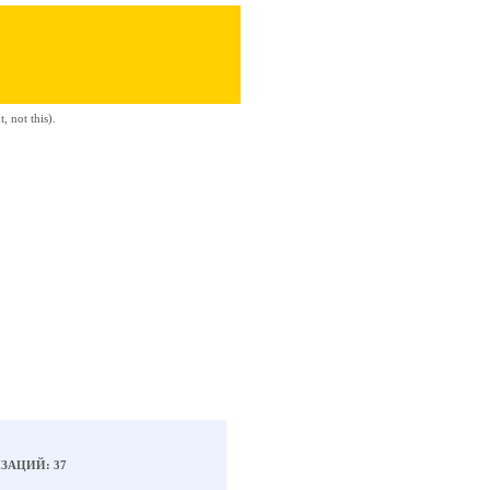
 not this).
ЗАЦИЙ: 37