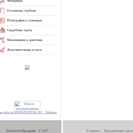
Фейерверк
Гостиницы, турбазы
Полиграфия и сувениры
Свадебные торты
Мальчишник и девичник
Дополнительные услуги
вадьба на MOSWEDDING.RU - Рейтинг
Тольятти-Праздник.
© 2007
Главная
|
Праздничные орга