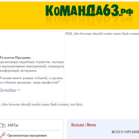
FAIL (the browser should render some flash content,
Тольятти-Праздник -
организация свадебных торжеств, частных
и корпоративных мероприятий, семинаров,
конференций, вечеринок.
В жизни много разных событий, а сделать
из события праздник– наша профессия!"
Подробнее
>>
 (the browser should render some flash content, not this).
Каталог
|
Видео
ЗАГСы
ВСЕГО ОРГАНИ
Организаторы праздников