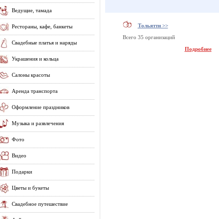
Ведущие, тамада
Тольятти >>
Рестораны, кафе, банкеты
Всего 35 организаций
Свадебные платья и наряды
Подробнее
Украшения и кольца
Салоны красоты
Аренда транспорта
Оформление праздников
Музыка и развлечения
Фото
Видео
Подарки
Цветы и букеты
Свадебное путешествие